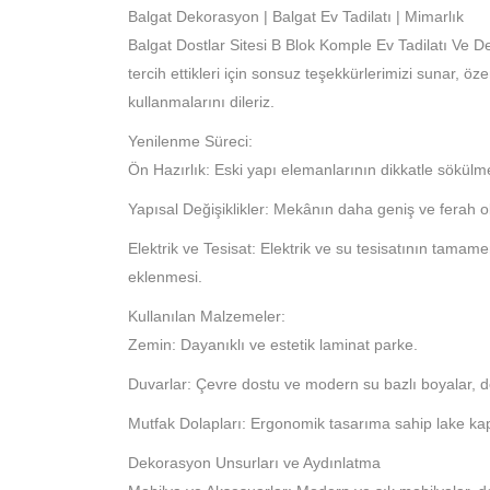
Balgat Dekorasyon | Balgat Ev Tadilatı | Mimarlık
Balgat Dostlar Sitesi B Blok Komple Ev Tadilatı Ve D
tercih ettikleri için sonsuz teşekkürlerimizi sunar, öz
kullanmalarını dileriz.
Yenilenme Süreci:
Ön Hazırlık: Eski yapı elemanlarının dikkatle sökülm
Yapısal Değişiklikler: Mekânın daha geniş ve ferah olm
Elektrik ve Tesisat: Elektrik ve su tesisatının tamam
eklenmesi.
Kullanılan Malzemeler:
Zemin: Dayanıklı ve estetik laminat parke.
Duvarlar: Çevre dostu ve modern su bazlı boyalar, de
Mutfak Dolapları: Ergonomik tasarıma sahip lake ka
Dekorasyon Unsurları ve Aydınlatma