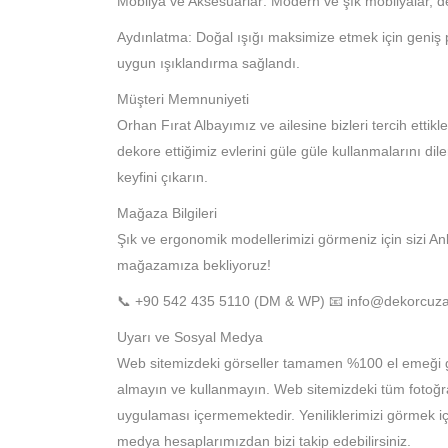
Mobilya ve Aksesuarlar: Modern ve şık mobilyalar, de
Aydınlatma: Doğal ışığı maksimize etmek için geniş pe
uygun ışıklandırma sağlandı.
Müşteri Memnuniyeti
Orhan Fırat Albayımız ve ailesine bizleri tercih ettik
dekore ettiğimiz evlerini güle güle kullanmalarını di
keyfini çıkarın.
Mağaza Bilgileri
Şık ve ergonomik modellerimizi görmeniz için sizi 
mağazamıza bekliyoruz!
📞 +90 542 435 5110 (DM & WP) 📧
info@dekorcuz
Uyarı ve Sosyal Medya
Web sitemizdeki görseller tamamen %100 el emeği göz
almayın ve kullanmayın. Web sitemizdeki tüm fotoğra
uygulaması içermemektedir. Yeniliklerimizi görmek i
medya hesaplarımızdan bizi takip edebilirsiniz.