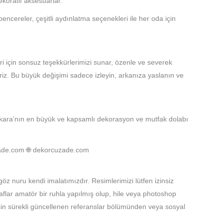
koratif aksesuarlar.
ncereler, çeşitli aydınlatma seçenekleri ile her oda için
leri için sonsuz teşekkürlerimizi sunar, özenle ve severek
leriz. Bu büyük değişimi sadece izleyin, arkanıza yaslanın ve
Ankara’nın en büyük ve kapsamlı dekorasyon ve mutfak dolabı
ade.com
🌐 dekorcuzade.com
 nuru kendi imalatımızdır. Resimlerimizi lütfen izinsiz
flar amatör bir ruhla yapılmış olup, hile veya photoshop
çin sürekli güncellenen referanslar bölümünden veya sosyal