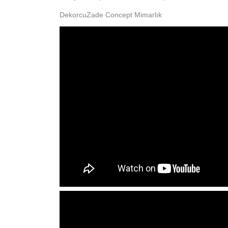
DekorcuZade Concept Mimarlık