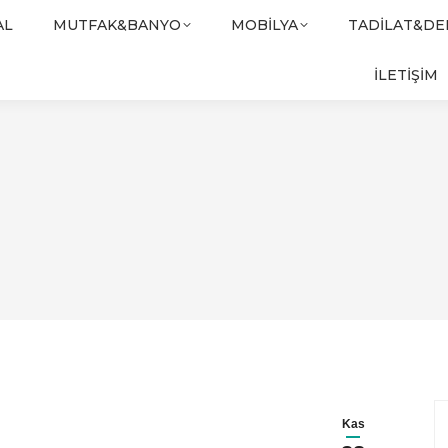
AL
MUTFAK&BANYO
MOBILYA
TADILAT&D
İLETİŞİM
Kas