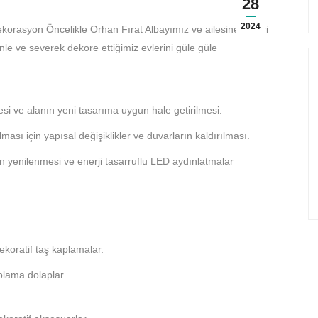
28
2024
ekorasyon Öncelikle Orhan Fırat Albayımız ve ailesine bizleri
enle ve severek dekore ettiğimiz evlerini güle güle
esi ve alanın yeni tasarıma uygun hale getirilmesi.
ası için yapısal değişiklikler ve duvarların kaldırılması.
en yenilenmesi ve enerji tasarruflu LED aydınlatmalar
koratif taş kaplamalar.
plama dolaplar.