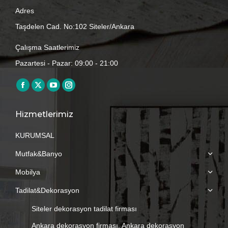
Adres
Taşdelen Cad. No:102 Siteler/Ankara
Çalışma Saatlerimiz
Pazartesi - Pazar: 09:00 - 21:00
Find us on:
Facebook
X
YouTube
Instagram
page
page
page
page
Hizmetlerimiz
opens
opens
opens
opens
in
in
in
in
KURUMSAL
new
new
new
new
Mutfak&Banyo
window
window
window
window
Mobilya
Tadilat&Dekorasyon
Siteler dekorasyon tadilat firması
Ankara dekorasyon firması, Ankara dekorasyon