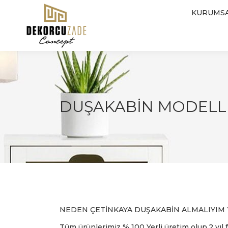
KURUMS
DUŞAKABIN MODELL
NEDEN ÇETİNKAYA DUŞAKABİN ALMALIYIM 
Tüm ürünlerimiz % 100 Yerli üretim olup,2 yıl f