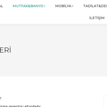
AL
MUTFAK&BANYO
MOBILYA
TADILAT&D
İLETİŞİM
ERI
?
irma garantisi altındadır