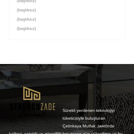
(başlıksız)
(başlıksız)
(başlıksız)
(başlıksız)
Sürekli yenilenen teknolojiyi
tüketicisiyle buluşturan
Çetinkaya Mutfak ,sektörde
kaliteyi, estetiği ve görselliği her geçen gün yükseltmiş ve bu