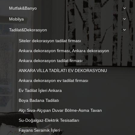
new
new
new
new
Mutfak&Banyo
window
window
window
window
Mobilya
Tadilat&Dekorasyon
Siteler dekorasyon tadilat firması
Ankara dekorasyon firması, Ankara dekorasyon
Ankara dekorasyon tadilat firması
ANKARA VİLLA TADİLATI EV DEKORASYONU
Ankara dekorasyon ev tadilat firması
Ev Tadilat İşleri Ankara
Boya Badana Tadilatı
Alçı Sıva-Alçıpan Duvar Bölme-Asma Tavan
Su-Doğalgaz-Elektrik Tesisatları
Fayans Seramik İşleri