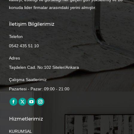
konuda lider firmalar arasındaki yerini almıştır.
İletişim Bilgilerimiz
Telefon
0542 435 51 10
Adres
Taşdelen Cad. No:102 Siteler/Ankara
Çalışma Saatlerimiz
Pazartesi - Pazar: 09:00 - 21:00
Find us on:
Facebook
X
YouTube
Instagram
page
page
page
page
Hizmetlerimiz
opens
opens
opens
opens
in
in
in
in
KURUMSAL