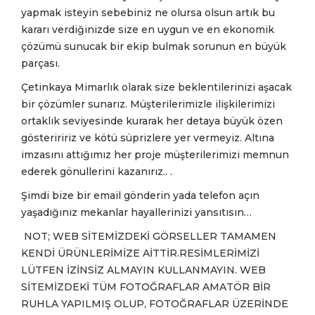
yapmak isteyin sebebiniz ne olursa olsun artık bu
kararı verdiğinizde size en uygun ve en ekonomik
çözümü sunucak bir ekip bulmak sorunun en büyük
parçası.
Çetinkaya Mimarlık olarak size beklentilerinizi aşacak
bir çözümler sunarız.
Müşterilerimizle
ilişkilerimizi
ortaklık seviyesinde kurarak her detaya büyük özen
gösteriririz ve kötü süprizlere yer vermeyiz. Altına
imzasını attığımız her proje müşterilerimizi memnun
ederek gönullerini kazanırız.. .
Şimdi bize bir email gönderin yada telefon açın
yaşadığınız mekanlar hayallerinizi yansıtısın…
NOT; WEB SİTEMİZDEKİ GÖRSELLER TAMAMEN
KENDİ ÜRÜNLERİMİZE AİTTİR.RESİMLERİMİZİ
LÜTFEN İZİNSİZ ALMAYIN KULLANMAYIN. WEB
SİTEMİZDEKİ TÜM FOTOĞRAFLAR AMATÖR BİR
RUHLA YAPILMIŞ OLUP, FOTOĞRAFLAR ÜZERİNDE