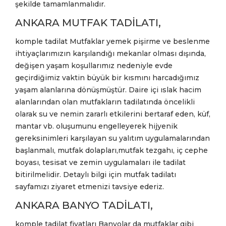
şekilde tamamlanmalıdır.
ANKARA MUTFAK TADİLATI,
komple tadilat Mutfaklar yemek pişirme ve beslenme
ihtiyaçlarımızın karşılandığı mekanlar olması dışında,
değişen yaşam koşullarımız nedeniyle evde
geçirdiğimiz vaktin büyük bir kısmını harcadığımız
yaşam alanlarına dönüşmüştür. Daire içi ıslak hacim
alanlarından olan mutfakların tadilatında öncelikli
olarak su ve nemin zararlı etkilerini bertaraf eden, küf,
mantar vb. oluşumunu engelleyerek hijyenik
gereksinimleri karşılayan su yalıtım uygulamalarından
başlanmalı, mutfak dolapları,mutfak tezgahı, iç cephe
boyası, tesisat ve zemin uygulamaları ile tadilat
bitirilmelidir. Detaylı bilgi için mutfak tadilatı
sayfamızı ziyaret etmenizi tavsiye ederiz.
ANKARA BANYO TADİLATI,
komple tadilat fiyatları Banyolar da mutfaklar gibi