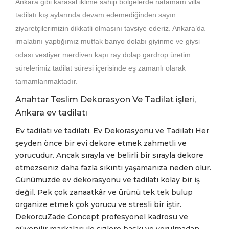
Ankara gibi karasal iklime sahip bölgelerde natamam villa
tadilatı kış aylarında devam edemediğinden sayın
ziyaretçilerimizin dikkatli olmasını tavsiye ederiz. Ankara’da
imalatını yaptığımız mutfak banyo dolabı giyinme ve giysi
odası vestiyer merdiven kapı ray dolap gardrop üretim
sürelerimiz tadilat süresi içerisinde eş zamanlı olarak
tamamlanmaktadır.
Anahtar Teslim Dekorasyon Ve Tadilat işleri,
Ankara ev tadilatı
Ev tadilatı ve tadilatı, Ev Dekorasyonu ve Tadilatı Her
şeyden önce bir evi dekore etmek zahmetli ve
yorucudur. Ancak sırayla ve belirli bir sıray
la dekore
etmezseniz daha fazla sıkıntı yaşamanıza neden olur.
Günümüzde ev dekorasyonu ve tadilatı kolay bir iş
değil. Pek çok zanaatkâr ve ürünü tek tek bulup
organize etmek çok yorucu ve stresli bir iştir.
DekorcuZade Concept profesyonel kadrosu ve
güvenilir markaları ile sizlere baskı ve yorulmadan