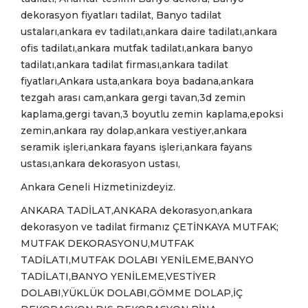
dekorasyon fiyatları tadilat, Banyo tadilat
ustaları,ankara ev tadilatı,ankara daire tadilatı,ankara
ofis tadilatı,ankara mutfak tadilatı,ankara banyo
tadilatı,ankara tadilat firması,ankara tadilat
fiyatları,Ankara usta,ankara boya badana,ankara
tezgah arası cam,ankara gergi tavan,3d zemin
kaplama,gergi tavan,3 boyutlu zemin kaplama,epoksi
zemin,ankara ray dolap,ankara vestiyer,ankara
seramik işleri,ankara fayans işleri,ankara fayans
ustası,ankara dekorasyon ustası,
Ankara Geneli Hizmetinizdeyiz.
ANKARA TADİLAT,ANKARA dekorasyon,ankara
dekorasyon ve tadilat firmanız ÇETİNKAYA MUTFAK;
MUTFAK DEKORASYONU,MUTFAK
TADİLATI,MUTFAK DOLABI YENİLEME,BANYO
TADİLATI,BANYO YENİLEME,VESTİYER
DOLABI,YÜKLÜK DOLABI,GÖMME DOLAP,İÇ