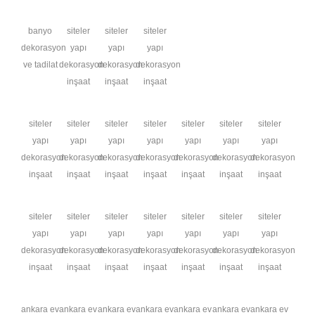
banyo
siteler
siteler
siteler
dekorasyon
yapı
yapı
yapı
ve tadilat
dekorasyon
dekorasyon
dekorasyon
inşaat
inşaat
inşaat
siteler
siteler
siteler
siteler
siteler
siteler
siteler
yapı
yapı
yapı
yapı
yapı
yapı
yapı
dekorasyon
dekorasyon
dekorasyon
dekorasyon
dekorasyon
dekorasyon
dekorasyon
inşaat
inşaat
inşaat
inşaat
inşaat
inşaat
inşaat
siteler
siteler
siteler
siteler
siteler
siteler
siteler
yapı
yapı
yapı
yapı
yapı
yapı
yapı
dekorasyon
dekorasyon
dekorasyon
dekorasyon
dekorasyon
dekorasyon
dekorasyon
inşaat
inşaat
inşaat
inşaat
inşaat
inşaat
inşaat
ankara ev
ankara ev
ankara ev
ankara ev
ankara ev
ankara ev
ankara ev