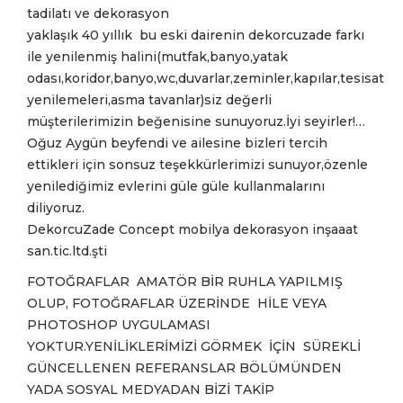
tadilatı ve dekorasyon
yaklaşık 40 yıllık bu eski dairenin dekorcuzade farkı
ile yenilenmiş halini(mutfak,banyo,yatak
odası,koridor,banyo,wc,duvarlar,zeminler,kapılar,tesisat
yenilemeleri,asma tavanlar)siz değerli
müşterilerimizin beğenisine sunuyoruz.İyi seyirler!…
Oğuz Aygün beyfendi ve ailesine bizleri tercih
ettikleri için sonsuz teşekkürlerimizi sunuyor,özenle
yenilediğimiz evlerini güle güle kullanmalarını
diliyoruz.
DekorcuZade Concept mobilya dekorasyon inşaaat
san.tic.ltd.şti
FOTOĞRAFLAR AMATÖR BİR RUHLA YAPILMIŞ
OLUP, FOTOĞRAFLAR ÜZERİNDE HİLE VEYA
PHOTOSHOP UYGULAMASI
YOKTUR.YENİLİKLERİMİZİ GÖRMEK İÇİN SÜREKLİ
GÜNCELLENEN REFERANSLAR BÖLÜMÜNDEN
YADA SOSYAL MEDYADAN BİZİ TAKİP