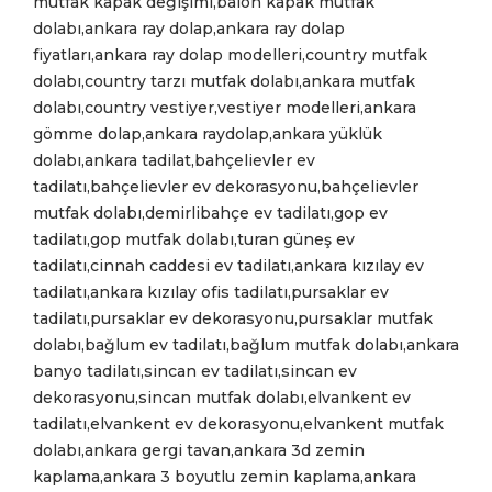
mutfak kapak değişimi,balon kapak mutfak
dolabı,ankara ray dolap,ankara ray dolap
fiyatları,ankara ray dolap modelleri,country mutfak
dolabı,country tarzı mutfak dolabı,ankara mutfak
dolabı,country vestiyer,vestiyer modelleri,ankara
gömme dolap,ankara raydolap,ankara yüklük
dolabı,ankara tadilat,bahçelievler ev
tadilatı,bahçelievler ev dekorasyonu,bahçelievler
mutfak dolabı,demirlibahçe ev tadilatı,gop ev
tadilatı,gop mutfak dolabı,turan güneş ev
tadilatı,cinnah caddesi ev tadilatı,ankara kızılay ev
tadilatı,ankara kızılay ofis tadilatı,pursaklar ev
tadilatı,pursaklar ev dekorasyonu,pursaklar mutfak
dolabı,bağlum ev tadilatı,bağlum mutfak dolabı,ankara
banyo tadilatı,sincan ev tadilatı,sincan ev
dekorasyonu,sincan mutfak dolabı,elvankent ev
tadilatı,elvankent ev dekorasyonu,elvankent mutfak
dolabı,ankara gergi tavan,ankara 3d zemin
kaplama,ankara 3 boyutlu zemin kaplama,ankara