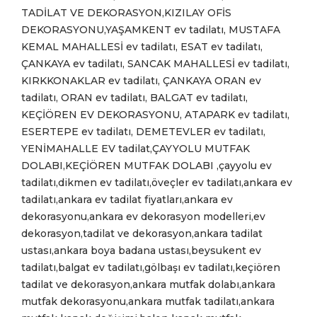
TADİLAT VE DEKORASYON,KIZILAY OFİS
DEKORASYONU,YAŞAMKENT ev tadilatı, MUSTAFA
KEMAL MAHALLESİ ev tadilatı, ESAT ev tadilatı,
ÇANKAYA ev tadilatı, SANCAK MAHALLESİ ev tadilatı,
KIRKKONAKLAR ev tadilatı, ÇANKAYA ORAN ev
tadilatı, ORAN ev tadilatı, BALGAT ev tadilatı,
KEÇİÖREN EV DEKORASYONU, ATAPARK ev tadilatı,
ESERTEPE ev tadilatı, DEMETEVLER ev tadilatı,
YENİMAHALLE EV tadilat,ÇAYYOLU MUTFAK
DOLABI,KEÇİÖREN MUTFAK DOLABI ,çayyolu ev
tadilatı,dikmen ev tadilatı,öveçler ev tadilatı,ankara ev
tadilatı,ankara ev tadilat fiyatları,ankara ev
dekorasyonu,ankara ev dekorasyon modelleri,ev
dekorasyon,tadilat ve dekorasyon,ankara tadilat
ustası,ankara boya badana ustası,beysukent ev
tadilatı,balgat ev tadilatı,gölbaşı ev tadilatı,keçiören
tadilat ve dekorasyon,ankara mutfak dolabı,ankara
mutfak dekorasyonu,ankara mutfak tadilatı,ankara