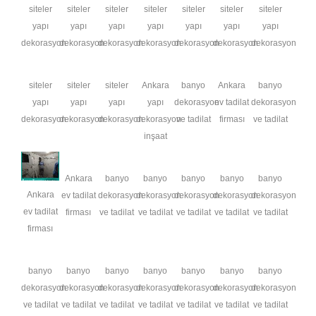
siteler
siteler
siteler
siteler
siteler
siteler
siteler
yapı
yapı
yapı
yapı
yapı
yapı
yapı
dekorasyon
dekorasyon
dekorasyon
dekorasyon
dekorasyon
dekorasyon
dekorasyon
siteler
siteler
siteler
Ankara
banyo
Ankara
banyo
yapı
yapı
yapı
yapı
dekorasyon
ev tadilat
dekorasyon
dekorasyon
dekorasyon
dekorasyon
dekorasyon
ve tadilat
firması
ve tadilat
inşaat
Ankara
banyo
banyo
banyo
banyo
banyo
Ankara
ev tadilat
dekorasyon
dekorasyon
dekorasyon
dekorasyon
dekorasyon
ev tadilat
firması
ve tadilat
ve tadilat
ve tadilat
ve tadilat
ve tadilat
firması
banyo
banyo
banyo
banyo
banyo
banyo
banyo
dekorasyon
dekorasyon
dekorasyon
dekorasyon
dekorasyon
dekorasyon
dekorasyon
ve tadilat
ve tadilat
ve tadilat
ve tadilat
ve tadilat
ve tadilat
ve tadilat