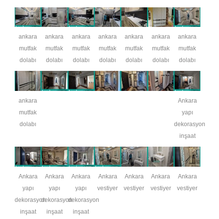
ankara
ankara
ankara
ankara
ankara
ankara
ankara
mutfak
mutfak
mutfak
mutfak
mutfak
mutfak
mutfak
dolabı
dolabı
dolabı
dolabı
dolabı
dolabı
dolabı
ankara
Ankara
mutfak
yapı
dolabı
dekorasyon
inşaat
Ankara
Ankara
Ankara
Ankara
Ankara
Ankara
Ankara
yapı
yapı
yapı
vestiyer
vestiyer
vestiyer
vestiyer
dekorasyon
dekorasyon
dekorasyon
inşaat
inşaat
inşaat