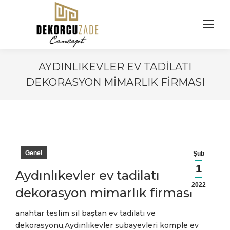
AYDINLIKEVLER EV TADILATI
DEKORASYON MIMARLIK FIRMASI
You are here:
Genel
Şub
1
Aydınlıkevler ev tadilatı
2022
dekorasyon mimarlık firması
anahtar teslim sil baştan ev tadilatı ve
dekorasyonu,Aydınlıkevler subayevleri komple ev