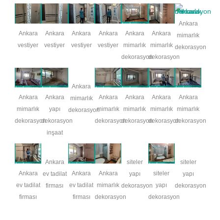
Ankara
Ankara
Ankara
Ankara
Ankara
Ankara
Ankara
mimarlık
vestiyer
vestiyer
vestiyer
vestiyer
mimarlık
mimarlık
dekorasyon
dekorasyon
dekorasyon
Ankara
Ankara
Ankara
Ankara
Ankara
Ankara
Ankara
mimarlık
mimarlık
yapı
mimarlık
mimarlık
mimarlık
mimarlık
dekorasyon
dekorasyon
dekorasyon
dekorasyon
dekorasyon
dekorasyon
dekorasyon
inşaat
Ankara
siteler
siteler
Ankara
Ankara
Ankara
siteler
ev tadilat
yapı
yapı
ev tadilat
ev tadilat
mimarlık
yapı
firması
dekorasyon
dekorasyon
firması
firması
dekorasyon
dekorasyon