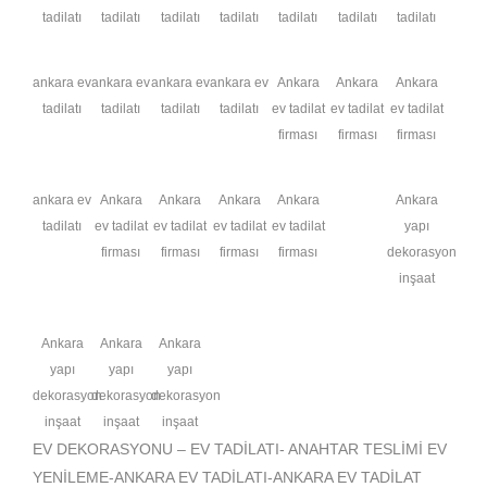
tadilatı
tadilatı
tadilatı
tadilatı
tadilatı
tadilatı
tadilatı
ankara ev
ankara ev
ankara ev
ankara ev
Ankara
Ankara
Ankara
tadilatı
tadilatı
tadilatı
tadilatı
ev tadilat
ev tadilat
ev tadilat
firması
firması
firması
ankara ev
Ankara
Ankara
Ankara
Ankara
Ankara
tadilatı
ev tadilat
ev tadilat
ev tadilat
ev tadilat
yapı
firması
firması
firması
firması
dekorasyon
inşaat
Ankara
Ankara
Ankara
yapı
yapı
yapı
dekorasyon
dekorasyon
dekorasyon
inşaat
inşaat
inşaat
EV DEKORASYONU – EV TADİLATI- ANAHTAR TESLİMİ EV
YENİLEME-ANKARA EV TADİLATI-ANKARA EV TADİLAT