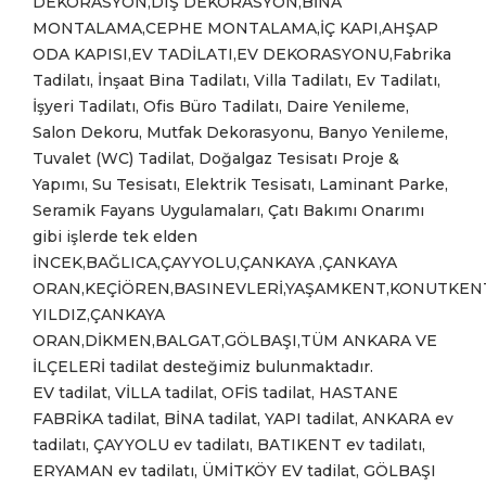
DEKORASYON,DIŞ DEKORASYON,BİNA
MONTALAMA,CEPHE MONTALAMA,İÇ KAPI,AHŞAP
ODA KAPISI,EV TADİLATI,EV DEKORASYONU,Fabrika
Tadilatı, İnşaat Bina Tadilatı, Villa Tadilatı, Ev Tadilatı,
İşyeri Tadilatı, Ofis Büro Tadilatı, Daire Yenileme,
Salon Dekoru, Mutfak Dekorasyonu, Banyo Yenileme,
Tuvalet (WC) Tadilat, Doğalgaz Tesisatı Proje &
Yapımı, Su Tesisatı, Elektrik Tesisatı, Laminant Parke,
Seramik Fayans Uygulamaları, Çatı Bakımı Onarımı
gibi işlerde tek elden
İNCEK,BAĞLICA,ÇAYYOLU,ÇANKAYA ,ÇANKAYA
ORAN,KEÇİÖREN,BASINEVLERİ,YAŞAMKENT,KONUTKENT
YILDIZ,ÇANKAYA
ORAN,DİKMEN,BALGAT,GÖLBAŞI,TÜM ANKARA VE
İLÇELERİ tadilat desteğimiz bulunmaktadır.
EV tadilat, VİLLA tadilat, OFİS tadilat, HASTANE
FABRİKA tadilat, BİNA tadilat, YAPI tadilat, ANKARA ev
tadilatı, ÇAYYOLU ev tadilatı, BATIKENT ev tadilatı,
ERYAMAN ev tadilatı, ÜMİTKÖY EV tadilat, GÖLBAŞI