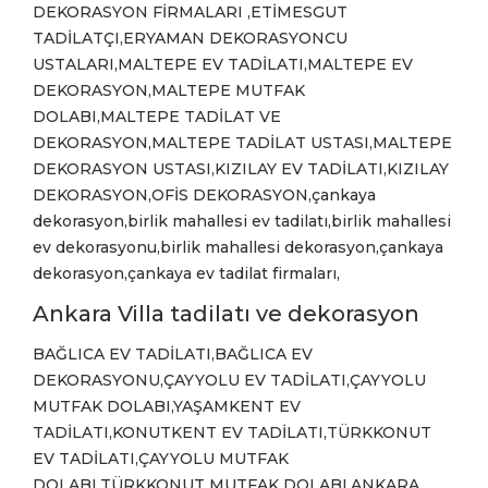
DEKORASYON FİRMALARI ,ETİMESGUT
TADİLATÇI,ERYAMAN DEKORASYONCU
USTALARI,MALTEPE EV TADİLATI,MALTEPE EV
DEKORASYON,MALTEPE MUTFAK
DOLABI,MALTEPE TADİLAT VE
DEKORASYON,MALTEPE TADİLAT USTASI,MALTEPE
DEKORASYON USTASI,KIZILAY EV TADİLATI,KIZILAY
DEKORASYON,OFİS DEKORASYON,çankaya
dekorasyon,birlik mahallesi ev tadilatı,birlik mahallesi
ev dekorasyonu,birlik mahallesi dekorasyon,çankaya
dekorasyon,çankaya ev tadilat firmaları,
Ankara Villa tadilatı ve dekorasyon
BAĞLICA EV TADİLATI,BAĞLICA EV
DEKORASYONU,ÇAYYOLU EV TADİLATI,ÇAYYOLU
MUTFAK DOLABI,YAŞAMKENT EV
TADİLATI,KONUTKENT EV TADİLATI,TÜRKKONUT
EV TADİLATI,ÇAYYOLU MUTFAK
DOLABI,TÜRKKONUT MUTFAK DOLABI,ANKARA