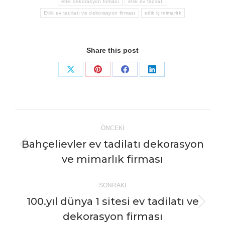
etlik dekorasyon firması
etlik ev tadilatı
Etlik ev tadilatı ve dekorasyon firması
etlik iç mimarlık
Share this post
Share
Share
Share
Share
on
on
on
on
X
Pinterest
Facebook
LinkedIn
Post
ÖNCEKI
navigation
Bahçelievler ev tadilatı dekorasyon
Önceki
ve mimarlık firması
yazı:
SONRAKI
100.yıl dünya 1 sitesi ev tadilatı ve
Sonraki
dekorasyon firması
Yazı: