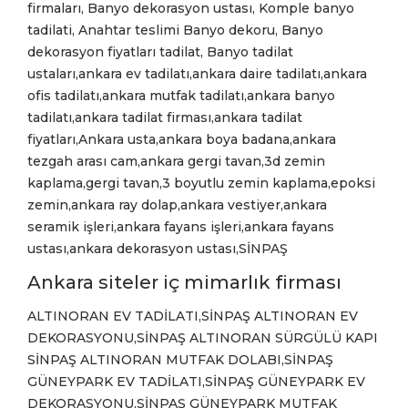
firmaları, Banyo dekorasyon ustası, Komple banyo
tadilati, Anahtar teslimi Banyo dekoru, Banyo
dekorasyon fiyatları tadilat, Banyo tadilat
ustaları,ankara ev tadilatı,ankara daire tadilatı,ankara
ofis tadilatı,ankara mutfak tadilatı,ankara banyo
tadilatı,ankara tadilat firması,ankara tadilat
fiyatları,Ankara usta,ankara boya badana,ankara
tezgah arası cam,ankara gergi tavan,3d zemin
kaplama,gergi tavan,3 boyutlu zemin kaplama,epoksi
zemin,ankara ray dolap,ankara vestiyer,ankara
seramik işleri,ankara fayans işleri,ankara fayans
ustası,ankara dekorasyon ustası,SİNPAŞ
Ankara siteler iç mimarlık firması
ALTINORAN EV TADİLATI,SİNPAŞ ALTINORAN EV
DEKORASYONU,SİNPAŞ ALTINORAN SÜRGÜLÜ KAPI
SİNPAŞ ALTINORAN MUTFAK DOLABI,SİNPAŞ
GÜNEYPARK EV TADİLATI,SİNPAŞ GÜNEYPARK EV
DEKORASYONU,SİNPAŞ GÜNEYPARK MUTFAK