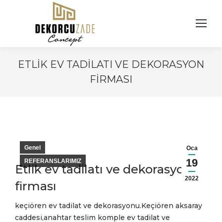
ETLIK EV TADILATI VE DEKORASYON
FIRMASI
You are here:
Genel
Oca
19
REFERANSLARIMIZ
Etlik ev tadilatı ve dekorasyon
2022
firması
keçiören ev tadilat ve dekorasyonu.Keçiören aksaray
caddesi,anahtar teslim komple ev tadilat ve