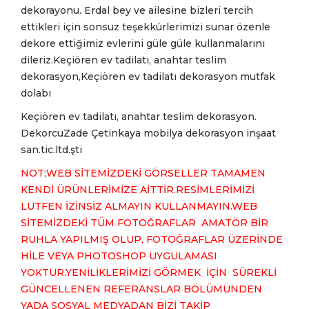
dekorayonu. Erdal bey ve ailesine bizleri tercih
ettikleri için sonsuz teşekkürlerimizi sunar özenle
dekore ettiğimiz evlerini güle güle kullanmalarını
dileriz.Keçiören ev tadilatı, anahtar teslim
dekorasyon,Keçiören ev tadilatı dekorasyon mutfak
dolabı
Keçiören ev tadilatı, anahtar teslim dekorasyon.
DekorcuZade Çetinkaya mobilya dekorasyon inşaat
san.tic.ltd.şti
NOT;WEB SİTEMİZDEKİ GÖRSELLER TAMAMEN
KENDİ ÜRÜNLERİMİZE AİTTİR.RESİMLERİMİZİ
LÜTFEN İZİNSİZ ALMAYIN KULLANMAYIN.WEB
SİTEMİZDEKİ TÜM FOTOĞRAFLAR AMATÖR BİR
RUHLA YAPILMIŞ OLUP, FOTOĞRAFLAR ÜZERİNDE
HİLE VEYA PHOTOSHOP UYGULAMASI
YOKTUR.YENİLİKLERİMİZİ GÖRMEK İÇİN SÜREKLİ
GÜNCELLENEN REFERANSLAR BÖLÜMÜNDEN
YADA SOSYAL MEDYADAN BİZİ TAKİP