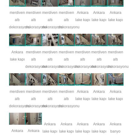
merdiven
merdiven
merdiven
merdiven
Ankara
Ankara
Ankara
altı
altı
altı
altı
lake kapı
lake kapı
lake kapı
dekorasyonu
dekorasyonu
dekorasyonu
dekorasyonu
Ankara
merdiven
merdiven
merdiven
merdiven
merdiven
merdiven
lake kapı
altı
altı
altı
altı
altı
altı
dekorasyonu
dekorasyonu
dekorasyonu
dekorasyonu
dekorasyonu
dekorasyonu
merdiven
merdiven
merdiven
merdiven
Ankara
Ankara
Ankara
altı
altı
altı
altı
lake kapı
lake kapı
lake kapı
dekorasyonu
dekorasyonu
dekorasyonu
dekorasyonu
Ankara
Ankara
Ankara
Ankara
Ankara
Ankara
Ankara
lake kapı
lake kapı
lake kapı
lake kapı
banyo