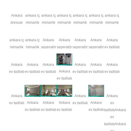
Ankara
ankara iç
ankara iç
ankara iç
ankara iç
ankara iç
ankara iç
dresuar
mimarlık
mimarlık
mimarlık
mimarlık
mimarlık
mimarlık
ankara iç
ankara iç
Ankara
Ankara
Ankara
Ankara
Ankara
mimarlık
mimarlık
seperatör
seperatör
seperatör
seperatör
ev tadilatı
Ankara
Ankara
Ankara
Ankara
Ankara
Ankara
Ankara
ev tadilatı
ev tadilatı
ev tadilatı
ev tadilatı
ev tadilatı
ev tadilatı
ev tadilatı
Ankara
Ankara
Ankara
Ankara
Ankara
Ankara
Ankara
ev tadilatı
ev tadilatı
ev
ev tadilatı
ev tadilatı
ev tadilatı
ev tadilatı
tadilatıAnkara
ev
tadilatıAnkara
ev