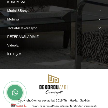
KURUMSAL
new
new
new
new
Mutfak&Banyo
window
window
window
window
Mobilya
Tadilat&Dekorasyon
REFERANSLARIMIZ
Videolar
İLETİŞİM
Copyright © Ankaraevtadilati 2019 Tüm Hakları Saklıdır.
Web Tasarım
eKoza İnternet tarafından yapılmıştır.