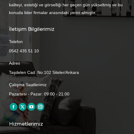
kaliteyi, estetiği ve görselliği her geçen gün yükseltmiş ve bu
konuda lider firmalar arasındaki yerini almıştır.
İletişim Bilgilerimiz
Telefon
0542 435 51 10
Adres
Taşdelen Cad. No:102 Siteler/Ankara
Çalışma Saatlerimiz
Pazartesi - Pazar: 09:00 - 21:00
Find us on:
Facebook
X
YouTube
Instagram
page
page
page
page
Hizmetlerimiz
opens
opens
opens
opens
in
in
in
in