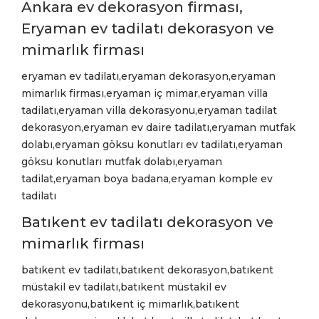
Ankara ev dekorasyon firması,
Eryaman ev tadilatı dekorasyon ve
mimarlık firması
eryaman ev tadilatı,eryaman dekorasyon,eryaman
mimarlık firması,eryaman iç mimar,eryaman villa
tadilatı,eryaman villa dekorasyonu,eryaman tadilat
dekorasyon,eryaman ev daire tadilatı,eryaman mutfak
dolabı,eryaman göksu konutları ev tadilatı,eryaman
göksu konutları mutfak dolabı,eryaman
tadilat,eryaman boya badana,eryaman komple ev
tadilatı
Batıkent ev tadilatı dekorasyon ve
mimarlık firması
batıkent ev tadilatı,batıkent dekorasyon,batıkent
müstakil ev tadilatı,batıkent müstakil ev
dekorasyonu,batıkent iç mimarlık,batıkent