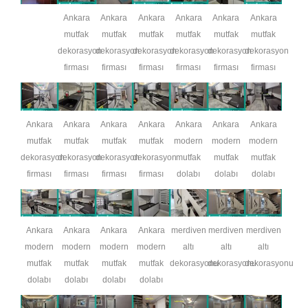
Ankara
Ankara
Ankara
Ankara
Ankara
Ankara
mutfak
mutfak
mutfak
mutfak
mutfak
mutfak
dekorasyon
dekorasyon
dekorasyon
dekorasyon
dekorasyon
dekorasyon
firması
firması
firması
firması
firması
firması
Ankara
Ankara
Ankara
Ankara
Ankara
Ankara
Ankara
mutfak
mutfak
mutfak
mutfak
modern
modern
modern
dekorasyon
dekorasyon
dekorasyon
dekorasyon
mutfak
mutfak
mutfak
firması
firması
firması
firması
dolabı
dolabı
dolabı
Ankara
Ankara
Ankara
Ankara
merdiven
merdiven
merdiven
modern
modern
modern
modern
altı
altı
altı
mutfak
mutfak
mutfak
mutfak
dekorasyonu
dekorasyonu
dekorasyonu
dolabı
dolabı
dolabı
dolabı