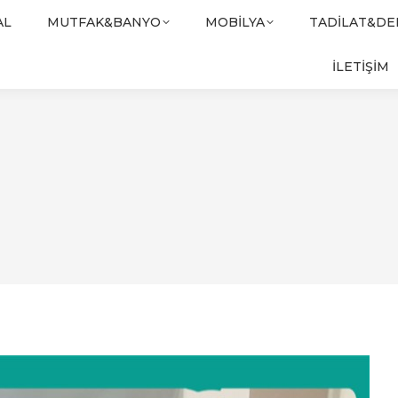
AL
MUTFAK&BANYO
MOBILYA
TADILAT&D
İLETİŞİM