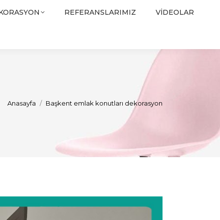
EKORASYON
REFERANSLARIMIZ
VIDEOLAR
You are here:
Anasayfa
Başkent emlak konutları dekorasyon