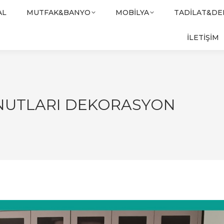
AL
MUTFAK&BANYO
MOBILYA
TADILAT&D
İLETİŞİM
NUTLARI DEKORASYON