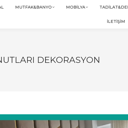
AL
MUTFAK&BANYO
MOBILYA
TADILAT&D
İLETİŞİM
NUTLARI DEKORASYON