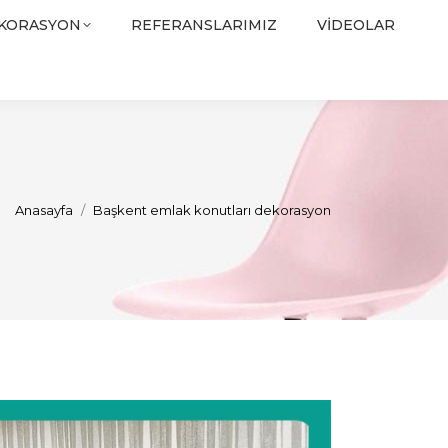
EKORASYON
REFERANSLARIMIZ
VIDEOLAR
You are here:
Anasayfa
Başkent emlak konutları dekorasyon