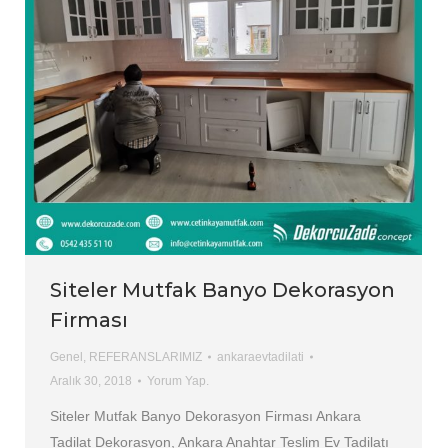
Siteler Mutfak Banyo Dekorasyon
Firması
Genel
,
REFERANSLARIMIZ
ankaraevtadilati
Aralık 30, 2018
Yorum Yap.
Siteler Mutfak Banyo Dekorasyon Firması Ankara
Tadilat Dekorasyon, Ankara Anahtar Teslim Ev Tadilatı