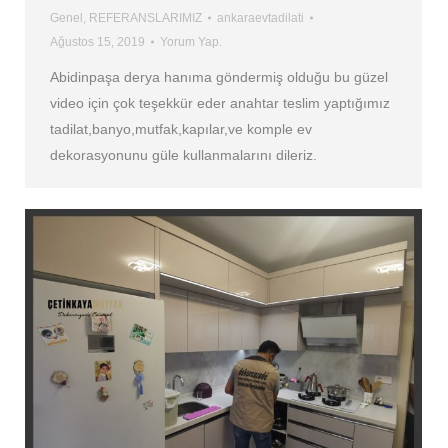
Genel
,
REFERANSLARIMIZ
ankaraevtadilati
Ağustos 15, 2019
Yorum Yap.
Abidinpaşa derya hanıma göndermiş olduğu bu güzel
video için çok teşekkür eder anahtar teslim yaptığımız
tadilat,banyo,mutfak,kapılar,ve komple ev
dekorasyonunu güle kullanmalarını dileriz.