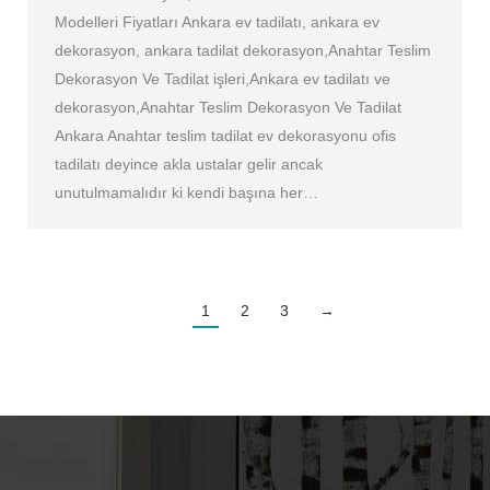
Modelleri Fiyatları Ankara ev tadilatı, ankara ev
dekorasyon, ankara tadilat dekorasyon,Anahtar Teslim
Dekorasyon Ve Tadilat işleri,Ankara ev tadilatı ve
dekorasyon,Anahtar Teslim Dekorasyon Ve Tadilat
Ankara Anahtar teslim tadilat ev dekorasyonu ofis
tadilatı deyince akla ustalar gelir ancak
unutulmamalıdır ki kendi başına her…
1
2
3
→