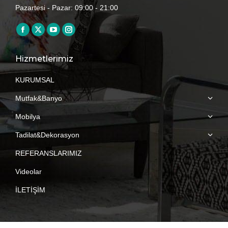
Pazartesi - Pazar: 09:00 - 21:00
Find us on:
Facebook
X
YouTube
Instagram
page
page
page
page
Hizmetlerimiz
opens
opens
opens
opens
in
in
in
in
KURUMSAL
new
new
new
new
Mutfak&Banyo
window
window
window
window
Mobilya
Tadilat&Dekorasyon
REFERANSLARIMIZ
Videolar
İLETİŞİM