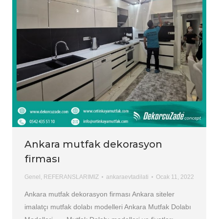
Ankara mutfak dekorasyon
firması
Genel
,
REFERANSLARIMIZ
ankaraevtadilati
Ocak 11, 2022
Ankara mutfak dekorasyon firması Ankara siteler
imalatçı mutfak dolabı modelleri Ankara Mutfak Dolabı