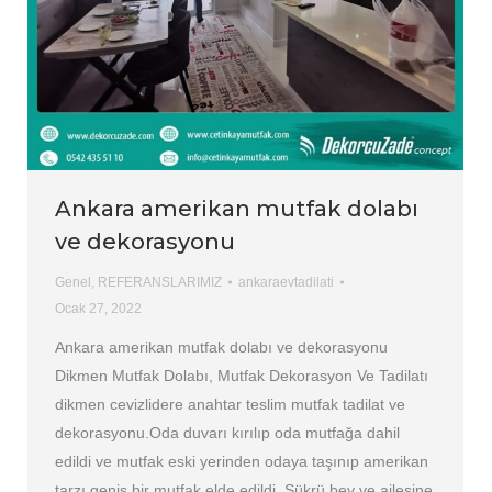
Ankara amerikan mutfak dolabı
ve dekorasyonu
Genel
,
REFERANSLARIMIZ
ankaraevtadilati
Ocak 27, 2022
Ankara amerikan mutfak dolabı ve dekorasyonu
Dikmen Mutfak Dolabı, Mutfak Dekorasyon Ve Tadilatı
dikmen cevizlidere anahtar teslim mutfak tadilat ve
dekorasyonu.Oda duvarı kırılıp oda mutfağa dahil
edildi ve mutfak eski yerinden odaya taşınıp amerikan
tarzı geniş bir mutfak elde edildi. Şükrü bey ve ailesine