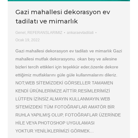
Gazi mahallesi dekorasyon ev
tadilatı ve mimarlık
Genel
,
REFERANSLARIMIZ
ankaraevtadilati
Ocak 19, 2022
Gazi mahallesi dekorasyon ev tadilatı ve mimarlık Gazi
mahallesi mutfak dekorasyonu. okan bey ve ailesine
bizleri tercih ettikleri için teşekkür eder,özenle dekore
ettiğimiz mutfaklarını güle güle kullanmalarını dileriz.
NOT;WEB SİTEMİZDEKİ GÖRSELLER TAMAMEN
KENDİ ÜRÜNLERİMİZE AİTTİR.RESİMLERİMİZİ
LÜTFEN İZİNSİZ ALMAYIN KULLANMAYIN.WEB
SİTEMİZDEKİ TÜM FOTOĞRAFLAR AMATÖR BİR
RUHLA YAPILMIŞ OLUP, FOTOĞRAFLAR ÜZERİNDE
HİLE VEYA PHOTOSHOP UYGULAMASI
YOKTUR.YENİLİKLERİMİZİ GÖRMEK…