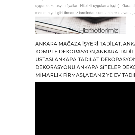
uygun dekorasyon fiyatları, Nitelikli uygulama işçiliği, Garant
memnuniyeti gibi firmamız tarafindan sunulan birçok avantajl
ANKARA MAĞAZA İŞYERİ TADİLAT, AN
KOMPLE DEKORASYON,ANKARA TADİLA
USTASI,ANKARA TADİLAT DEKORASYO
DEKORASYONU,ANKARA SİTELER DEKO
MİMARLIK FİRMASI,A’DAN Z’YE EV TA