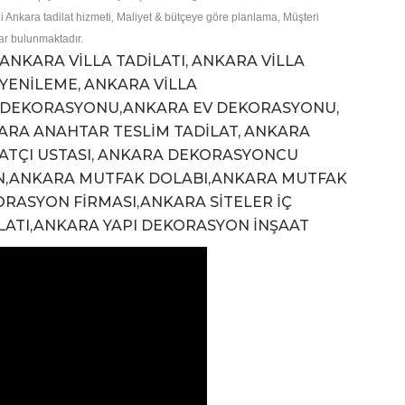
ili Ankara tadilat hizmeti, Maliyet & bütçeye göre planlama, Müşteri
ar bulunmaktadır.
ANKARA VİLLA TADİLATI, ANKARA VİLLA
YENİLEME, ANKARA VİLLA
DEKORASYONU,ANKARA EV DEKORASYONU,
KARA ANAHTAR TESLİM TADİLAT, ANKARA
TÇI USTASI, ANKARA DEKORASYONCU
N,ANKARA MUTFAK DOLABI,ANKARA MUTFAK
RASYON FİRMASI,ANKARA SİTELER İÇ
DİLATI,ANKARA YAPI DEKORASYON İNŞAAT