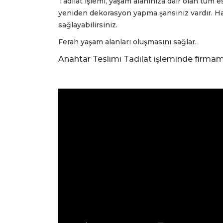
Tadilat işlemi, yaşam alanınıza dair olan tüm es
yeniden dekorasyon yapma şansınız vardır. Haya
sağlayabilirsiniz.
Ferah yaşam alanları oluşmasını sağlar.
Anahtar Teslimi Tadilat işleminde firmam