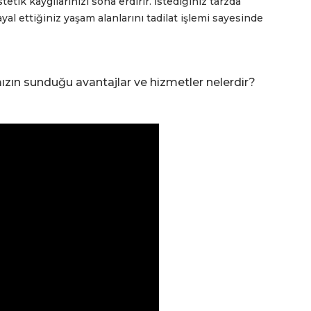
tetik kaygılarınızı sona erdirir. İstediğiniz tarzda
l ettiğiniz yaşam alanlarını tadilat işlemi sayesinde
ızın sunduğu avantajlar ve hizmetler nelerdir?