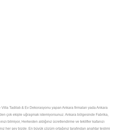
Villa Tadilatı & Ev Dekorasyonu yapan Ankara firmaları yada Ankara
birden çok ekiple uğraşmak istemiyorsunuz. Ankara bölgesinde Fabrika,
ınızı bilmiyor, Herkesten aldığınız ücretlendirme ve teklifler kafanızı
ınız her şey bizde. En büyük çözüm ortağınız tarafından anahtar teslimi