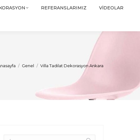
EKORASYON
REFERANSLARIMIZ
VIDEOLAR
ou are here:
nasayfa
Genel
Villa Tadilat Dekorasyon Ankara
Arama: