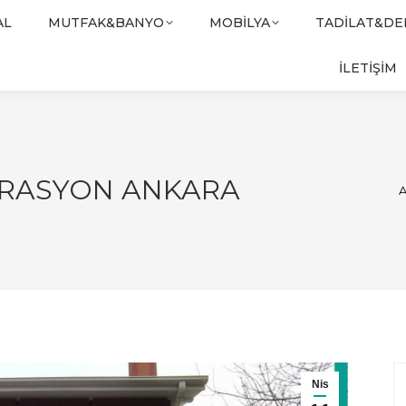
AL
MUTFAK&BANYO
MOBILYA
TADILAT&D
İLETİŞİM
ORASYON ANKARA
Y
A
Nis