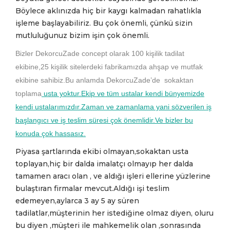
Böylece aklınızda hiç bir kaygı kalmadan rahatlıkla
işleme başlayabiliriz. Bu çok önemli, çünkü sizin
mutluluğunuz bizim işin çok önemli.
Bizler DekorcuZade concept olarak 100 kişilik tadilat
ekibine,25 kişilik sitelerdeki fabrikamızda ahşap ve mutfak
ekibine sahibiz.Bu anlamda DekorcuZade’de sokaktan
toplama
usta yoktur.Ekip ve tüm ustalar kendi bünyemizde
kendi ustalarımızdır.Zaman ve zamanlama yani sözverilen iş
başlangıcı ve iş teslim süresi çok önemlidir.Ve bizler bu
konuda çok hassasız.
Piyasa şartlarında ekibi olmayan,sokaktan usta
toplayan,hiç bir dalda i
malatçı olmayıp her dalda
tamamen aracı olan , ve aldığı işleri ellerine yüzlerine
bulaştıran firmalar mevcut.Aldığı işi teslim
edemeyen,aylarca 3 ay 5 ay süren
tadilatlar,müşterinin her istediğine olmaz diyen, oluru
bu diyen ,müşteri ile mahkemelik olan ,sonrasında