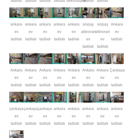
tadilatı
tadilatı
tadilatı
tadilatı
dekorasyon
tadilatı
tadilatı
ankara
ankara
ankara
ankara
ankara
sinpaş
sinpaş
Ankara
ev
ev
ev
ev
ev
altınoran
altınoran
ev
tadilatı
tadilatı
tadilatı
tadilatı
tadilatı
ev
ev
tadilatı
tadilatı
tadilatı
Ankara
Ankara
Ankara
Ankara
Ankara
Ankara
Ankara
Çankaya
ev
ev
ev
ev
ev
ev
ev
ev
tadilatı
tadilatı
tadilatı
tadilatı
tadilatı
tadilatı
tadilatı
tadilatı
çankaya
çankaya
çankaya
ankara
ankara
ankara
ankara
ankara
ev
ev
ev
ev
ev
ev
ev
ev
tadilatı
tadilatı
tadilatı
tadilatı
tadilatı
tadilatı
tadilatı
tadilatı