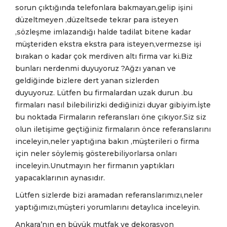
sorun çıktığında telefonlara bakmayan,gelip işini
düzeltmeyen ,düzeltsede tekrar para isteyen
,sözleşme imlazandığı halde tadilat bitene kadar
müşteriden ekstra ekstra para isteyen,vermezse işi
bırakan o kadar çok merdiven altı firma var ki.Biz
bunl
arı nerdenmi duyuyoruz ?Ağzı yanan ve
geldiğinde bizlere dert yanan sizlerden
duyuyoruz. Lütfen bu firmalardan uzak durun .bu
firmaları nasıl bilebilirizki dediğinizi duyar gibiyim.İşte
bu noktada Firmaların referansları öne çıkıyor.Siz siz
olun iletişime geçtiğiniz firmaların önce referanslarını
inceleyin,neler yaptığına bakın ,müşterileri o firma
için neler söylemiş gösterebiliyorlarsa onları
inceleyin.Unutmayın her firmanın yaptıkları
yapacaklarının aynasıdır.
Lütfen sizlerde bizi aramadan referanslarımızı,neler
yaptığımızı,müşteri yorumlarını detaylıca inceleyin.
Ankara’nın en büyük mutfak ve dekorasyon