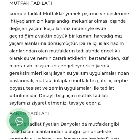
MUTFAK TADİLATI
komple tadilat Mutfaklar yemek pişirme ve beslenme
ihtiyaçlarımızın karşılandığı mekanlar olması dışında,
değişen yaşam koşullarımız nedeniyle evde
geçirdiğimiz vaktin büyük bir kısmını harcadığımız
yaşam alanlarına dönüşmüştür. Daire içi ıslak hacim
alanlarından olan mutfakların tadilatında öncelikli
olarak su ve nemin zararlı etkilerini bertaraf eden, küf,
mantar vb. oluşumunu engelleyerek hijyenik
gereksinimleri karşılayan su yalıtım uygulamalarından
başlanmalı, mutfak dolapları,mutfak tezgahı, iç cephe
boyası, tesisat ve zemin uygulamaları ile tadilat
bitirilmelidir. Detaylı bilgi için mutfak tadilatı
sayfamızı ziyaret etmenizi tavsiye ederiz.
BANYO TADİLATI
komple tadilat fiyatları Banyolar da mutfaklar gibi
ıslak hacim alanlarından olduğu için öncelikle
zeminde su yalıtım uygulaması yapılmalıdır.Duvar