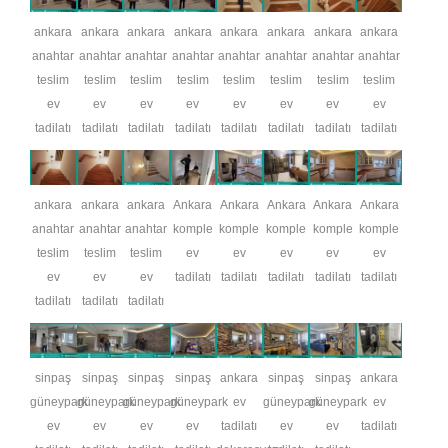
ankara
ankara
ankara
ankara
ankara
ankara
ankara
ankara
anahtar
anahtar
anahtar
anahtar
anahtar
anahtar
anahtar
anahtar
teslim
teslim
teslim
teslim
teslim
teslim
teslim
teslim
ev
ev
ev
ev
ev
ev
ev
ev
tadilatı
tadilatı
tadilatı
tadilatı
tadilatı
tadilatı
tadilatı
tadilatı
ankara
ankara
ankara
Ankara
Ankara
Ankara
Ankara
Ankara
anahtar
anahtar
anahtar
komple
komple
komple
komple
komple
teslim
teslim
teslim
ev
ev
ev
ev
ev
ev
ev
ev
tadilatı
tadilatı
tadilatı
tadilatı
tadilatı
tadilatı
tadilatı
tadilatı
sinpaş
sinpaş
sinpaş
sinpaş
ankara
sinpaş
sinpaş
ankara
güneypark
güneypark
güneypark
güneypark
ev
güneypark
güneypark
ev
ev
ev
ev
ev
tadilatı
ev
ev
tadilatı