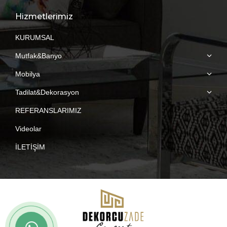
page
page
page
page
Hizmetlerimiz
opens
opens
opens
opens
in
in
in
in
KURUMSAL
new
new
new
new
Mutfak&Banyo
window
window
window
window
Mobilya
Tadilat&Dekorasyon
REFERANSLARIMIZ
Videolar
İLETİŞİM