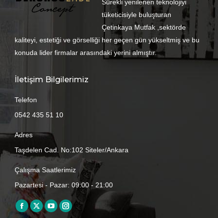
Sürekli yenilenen teknolojiyi
tüketicisiyle buluşturan
Çetinkaya Mutfak ,sektörde
kaliteyi, estetiği ve görselliği her geçen gün yükseltmiş ve bu
konuda lider firmalar arasındaki yerini almıştır.
İletişim Bilgilerimiz
Telefon
0542 435 51 10
Adres
Taşdelen Cad. No:102 Siteler/Ankara
Çalışma Saatlerimiz
Pazartesi - Pazar: 09:00 - 21:00
Find us on:
Facebook
X
YouTube
Instagram