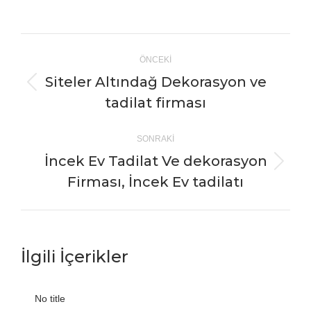
on
on
on
on
X
Pinterest
Facebook
LinkedIn
Post
ÖNCEKI
navigation
Siteler Altındağ Dekorasyon ve
Önceki
tadilat firması
yazı:
SONRAKI
İncek Ev Tadilat Ve dekorasyon
Sonraki
Firması, İncek Ev tadilatı
Yazı:
İlgili İçerikler
No title