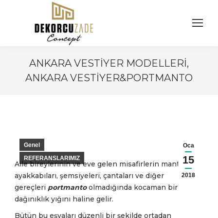
ANKARA VESTIYER MODELLERI,
ANKARA VESTIYER&PORTMANTO
You are here:
Genel
Oca
15
REFERANSLARIMIZ
Aile bireylerinin ve eve gelen misafirlerin mantoları,
ayakkabıları, şemsiyeleri, çantaları ve diğer
2018
gereçleri
portmanto
olmadığında kocaman bir
dağınıklık yığını haline gelir.
Bütün bu eşyaları düzenli bir şekilde ortadan