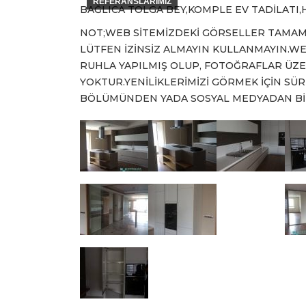
REFERANSLARIMIZ
BAĞLICA TOLGA BEY,KOMPLE EV TADİLATI,H
NOT;WEB SİTEMİZDEKİ GÖRSELLER TAMAME
LÜTFEN İZİNSİZ ALMAYIN KULLANMAYIN.W
RUHLA YAPILMIŞ OLUP, FOTOĞRAFLAR ÜZ
YOKTUR.YENİLİKLERİMİZİ GÖRMEK İÇİN S
BÖLÜMÜNDEN YADA SOSYAL MEDYADAN BİZİ