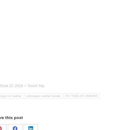
Ocak 22, 2018
Yorum Yap.
esgut ev tadilat
etimesgut mutfak dolabı
EV TADİLATI ANKARA
re this post