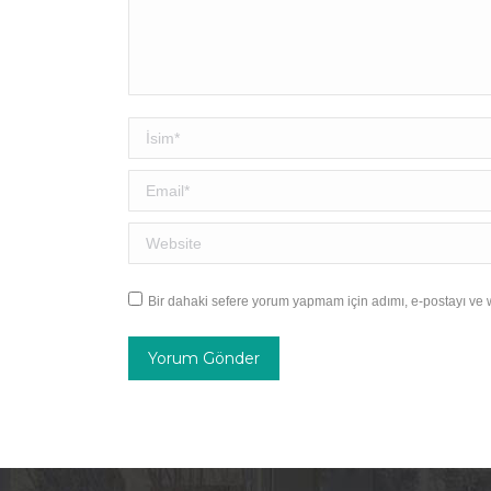
İsim *
Email *
Website
Bir dahaki sefere yorum yapmam için adımı, e-postayı ve w
Yorum Gönder