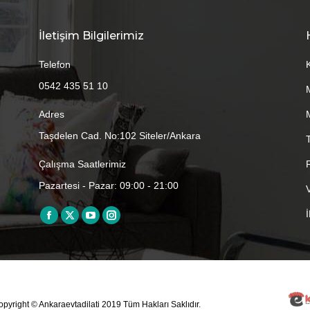
İletişim Bilgilerimiz
Telefon
0542 435 51 10
Adres
Taşdelen Cad. No:102 Siteler/Ankara
Çalışma Saatlerimiz
Pazartesi - Pazar: 09:00 - 21:00
Find us on:
Facebook
X
YouTube
Instagram
page
page
page
page
opens
opens
opens
opens
in
in
in
in
new
new
new
new
pyright © Ankaraevtadilati 2019 Tüm Hakları Saklıdır.