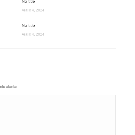
No title
Aralık 4, 2024
No title
Aralık 4, 2024
nlu alanlar.