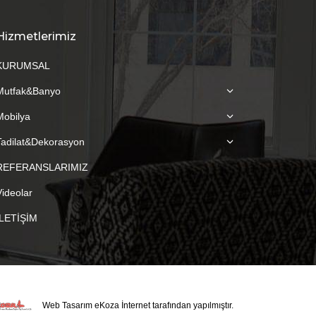
Hizmetlerimiz
KURUMSAL
Mutfak&Banyo
Mobilya
Tadilat&Dekorasyon
REFERANSLARIMIZ
Videolar
İLETİŞİM
Web Tasarım
eKoza İnternet tarafından yapılmıştır.