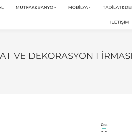
AL
MUTFAK&BANYO
MOBILYA
TADILAT&D
İLETİŞİM
AT VE DEKORASYON FIRMASI
Oca