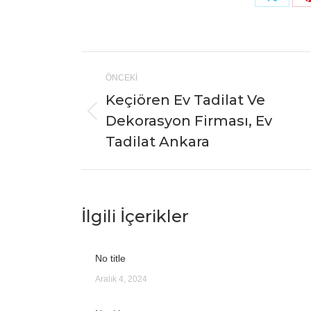
Share
on
X
Post
ÖNCEKI
navigation
Keçiören Ev Tadilat Ve
Dekorasyon Firması, Ev
Önceki
yazı:
Tadilat Ankara
İlgili İçerikler
No title
Aralık 4, 2024