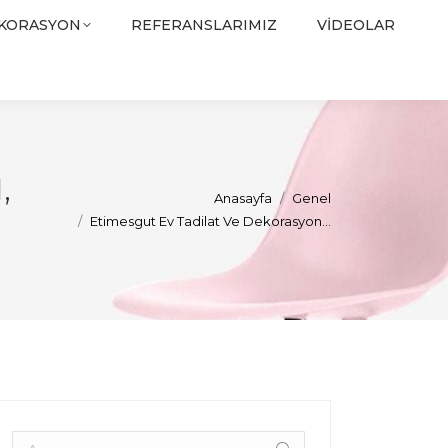
EKORASYON
REFERANSLARIMIZ
VIDEOLAR
,
You are here:
Anasayfa
Genel
Etimesgut Ev Tadilat Ve Dekorasyon…
Arama: