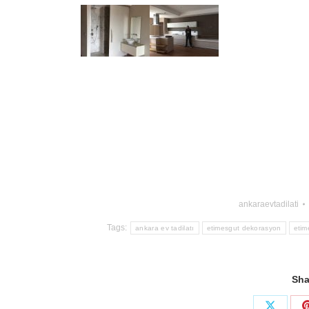
ankaraevtadilati
Tags:
ankara ev tadilatı
etimesgut dekorasyon
etim
Sha