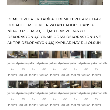
DEMETEVLER EV TADİLATI,DEMETEVLER MUTFAK
DOLABI,DEMETEVLER VATAN CADDESİ,CANSU-
NİHAT ÖZDEMİR ÇİFTİ,MUTFAK VE BANYO
DEKORASYONU,GİYİNME ODASI DEKORASYONU VE
ANTRE DEKORASYONU,İÇ KAPILAR,HAYIRLI OLSUN
yenimahalle
yenimahalle
yenimahalle
yenimahalle
yenimahalle
yenimahalle
yenimahalle
yenimahalle
yenimahalle
ev
ev
ev
ev
ev
ev
ev
ev
ev
tadilatı
tadilatı
tadilatı
tadilatı
tadilatı
tadilatı
tadilatı
tadilatı
tadilatı
yenimahalle
yenimahalle
yenimahalle
yenimahalle
yenimahalle
yenimahalle
yenimahalle
yenimahalle
yenimahalle
ev
ev
ev
ev
ev
ev
ev
ev
ev
tadilatı
tadilatı
tadilatı
tadilatı
tadilatı
tadilatı
tadilatı
tadilatı
tadilatı