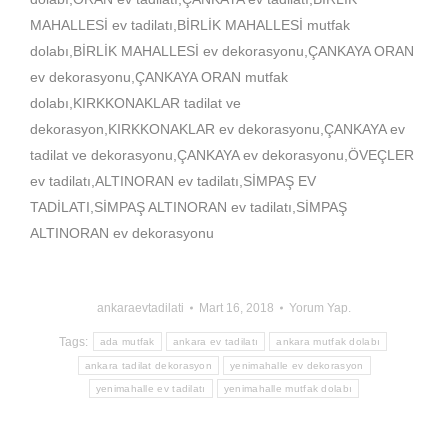
MAHALLESİ ev tadilatı,BİRLİK MAHALLESİ mutfak
dolabı,BİRLİK MAHALLESİ ev dekorasyonu,ÇANKAYA ORAN
ev dekorasyonu,ÇANKAYA ORAN mutfak
dolabı,KIRKKONAKLAR tadilat ve
dekorasyon,KIRKKONAKLAR ev dekorasyonu,ÇANKAYA ev
tadilat ve dekorasyonu,ÇANKAYA ev dekorasyonu,ÖVEÇLER
ev tadilatı,ALTINORAN ev tadilatı,SİMPAŞ EV
TADİLATI,SİMPAŞ ALTINORAN ev tadilatı,SİMPAŞ
ALTINORAN ev dekorasyonu
ankaraevtadilati
Mart 16, 2018
Yorum Yap.
Tags:
ada mutfak
ankara ev tadilatı
ankara mutfak dolabı
ankara tadilat dekorasyon
yenimahalle ev dekorasyon
yenimahalle ev tadilatı
yenimahalle mutfak dolabı