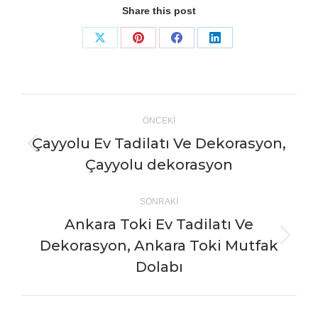
Share this post
Share
Share
Share
Share
on
on
on
on
X
Pinterest
Facebook
LinkedIn
Post
ÖNCEKI
navigation
Çayyolu Ev Tadilatı Ve Dekorasyon,
Önceki
Çayyolu dekorasyon
yazı:
SONRAKI
Ankara Toki Ev Tadilatı Ve
Dekorasyon, Ankara Toki Mutfak
Sonraki
Yazı:
Dolabı