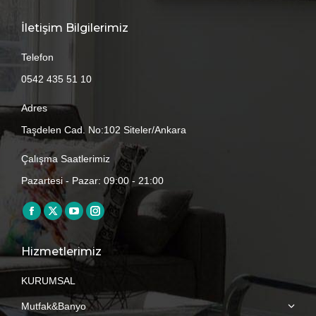
İletişim Bilgilerimiz
Telefon
0542 435 51 10
Adres
Taşdelen Cad. No:102 Siteler/Ankara
Çalışma Saatlerimiz
Pazartesi - Pazar: 09:00 - 21:00
Find us on:
Facebook
X
YouTube
Instagram
page
page
page
page
Hizmetlerimiz
opens
opens
opens
opens
in
in
in
in
KURUMSAL
new
new
new
new
Mutfak&Banyo
window
window
window
window