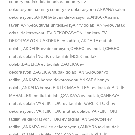
country mutfak dolabı,ankara country ev
dekorasyonu,country,country ev dekorasyonu,ANKARA salon
dekorasyonu,ANKARA tavan dekorasyonu,ANKARA asma
tavan,ANKARA duvar ünitesi,AHŞAP tv dolabı,ANKARA yatak
odası dekorasyonu,EV DEKORASYONU,ankara EV
DEKORASYONU,AKDERE ev tadilatı, AKDERE mutfak
dolabı, AKDERE ev dekorasyon,CEBECİ ev tadilat,CEBECİ
mutfak dolabı,İNCEK ev tadilatı,İNCEK mutfak
dolabı,BAĞLICA ev tadilatı,BAĞLICA ev
dekorasyon,BAĞLICA mutfak dolabı,ANKARA banyo
tadilatı,ANKARA banyo dekorasyonu,ANKARA banyo
dolabı,ANKARA banyo,BİRLİK MAHALLESİ ev tadilatı,BİRLİK
MAHALLESİ mutfak dolabı,ÇANKAYA ev tadilatı,ÇANKAYA
mutfak dolabı,VARLIK TOKİ ev tadilatı, VARLIK TOKİ ev
dekorasyonu, VARLIK TOKİ mutfak dolabı, VARLIK TOKİ
tadilat ve dekorasyon,TOKİ ev tadilatı,ANKARA toki ev
tadilatı,ANKARA toki ev dekorasyonu,ANKARA toki mutfak
dolabı,ORAN ev tadilatı,ÇANKAYA ev tadilatı,BİRLİK